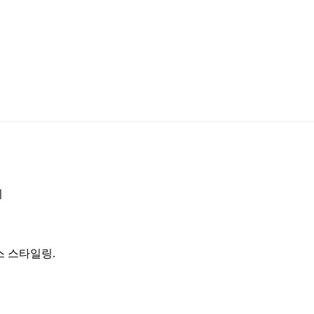
회
스 스타일링.