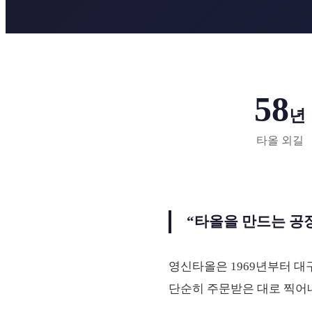
58
년
타올 외길
“타올을 만드는 공
영신타올은 1969년부터 대
단순히 주문받은 대로 찍어