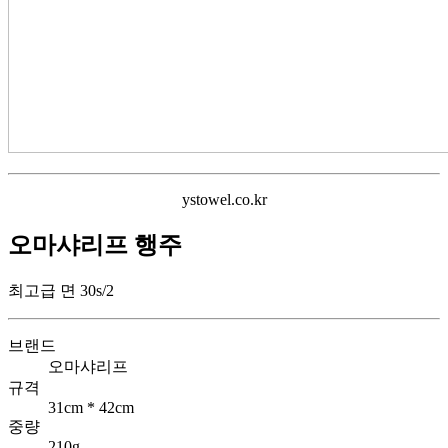
ystowel.co.kr
오마샤리프 행주
최고급 면 30s/2
브랜드
오마샤리프
규격
31cm * 42cm
중량
210g