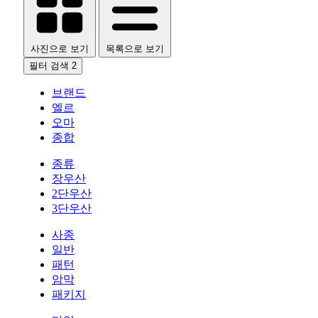
사진으로 보기
목록으로 보기
필터 검색
2
브랜드
엘르
오마
종합
종류
장우산
2단우산
3단우산
사종
일반
패턴
암막
패키지