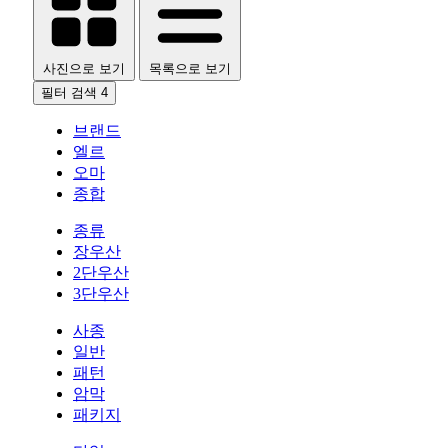
사진으로 보기
목록으로 보기
필터 검색
4
브랜드
엘르
오마
종합
종류
장우산
2단우산
3단우산
사종
일반
패턴
암막
패키지