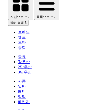
사진으로 보기
목록으로 보기
필터 검색
3
브랜드
엘르
오마
종합
종류
장우산
2단우산
3단우산
사종
일반
패턴
암막
패키지