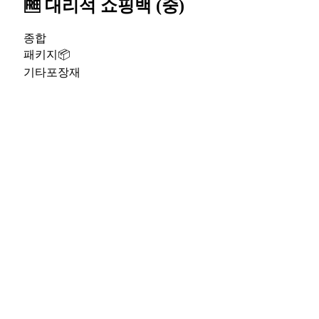
🆓 대리석 쇼핑백 (중)
종합
패키지📦
기타포장재